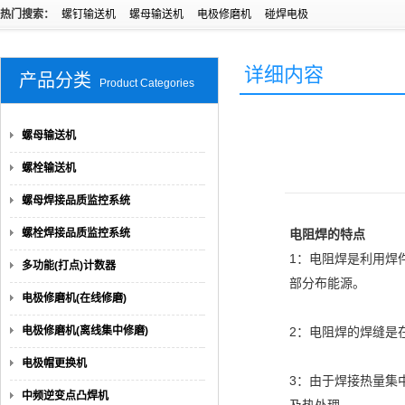
热门搜索：
螺钉输送机
螺母输送机
电极修磨机
碰焊电极
详细内容
产品分类
Product Categories
螺母输送机
螺栓输送机
螺母焊接品质监控系统
螺栓焊接品质监控系统
电阻焊的特点
1：电阻焊是利用焊
多功能(打点)计数器
部分布能源。
电极修磨机(在线修磨)
电极修磨机(离线集中修磨)
2：电阻焊的焊缝是
电极帽更换机
3：由于焊接热量集
中频逆变点凸焊机