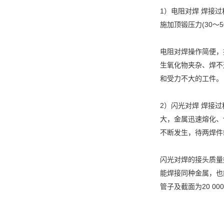
1）电阻对焊 焊接过
施加顶锻压力(30～
电阻对焊操作简便，
生氧化物夹杂、焊不
和受力不大的工件。
2）闪光对焊 焊接
大，金属迅速熔化、
不断发生，待两焊件
闪光对焊的接头质量
能焊接同种金属，也能
管子及截面为20 00