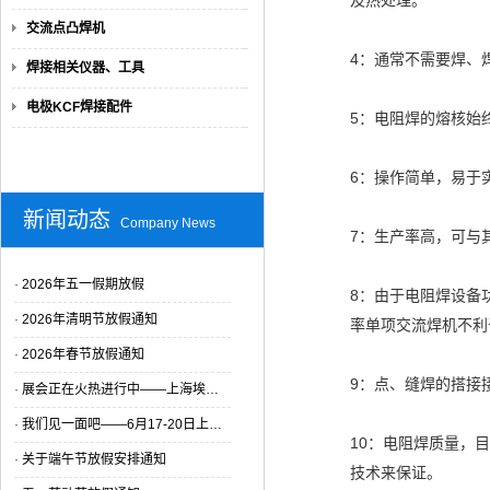
及热处理。
交流点凸焊机
4：通常不需要焊、
焊接相关仪器、工具
电极KCF焊接配件
5：电阻焊的熔核始
6：操作简单，易于
新闻动态
Company News
7：生产率高，可与
·
2026年五一假期放假
8：由于电阻焊设备
·
2026年清明节放假通知
率单项交流焊机不利
·
2026年春节放假通知
9：点、缝焊的搭接
·
展会正在火热进行中——上海埃…
·
我们见一面吧——6月17-20日上…
10：电阻焊质量，
·
关于端午节放假安排通知
技术来保证。