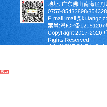
地址: 广东佛山南海区丹
0757-85432898/8543
E-mail: mail@kutangz
案号:
粤ICP备12051207
CopyRight 2017-2
Rights Reserved
本站关键词:碰焊电极,电
输送机,PLC计数器,螺
销,氮化硅定位销,KCF
51La