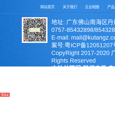
网站首页
|
关于我们
|
企业相册
|
产品
地址: 广东佛山南海区丹
0757-85432898/8543
E-mail: mail@kutangz
案号:
粤ICP备12051207
CopyRight 2017-2
Rights Reserved
本站关键词:碰焊电极,电
输送机,PLC计数器,螺
销,氮化硅定位销,KCF
51La