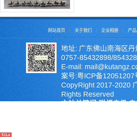
网站首页
|
关于我们
|
企业相册
|
产品
地址: 广东佛山南海区丹
0757-85432898/8543
E-mail: mail@kutangz
案号:
粤ICP备12051207
CopyRight 2017-2
Rights Reserved
本站关键词:碰焊电极,电
输送机,PLC计数器,螺
销,氮化硅定位销,KCF
51La