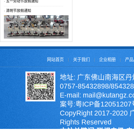
·
五一劳动节放假通知
·
清明节放假通知
网站首页
|
关于我们
|
企业相册
|
产品
地址: 广东佛山南海区丹
0757-85432898/8543
E-mail: mail@kutangz
案号:
粤ICP备12051207
CopyRight 2017-2
Rights Reserved
本站关键词:碰焊电极,电